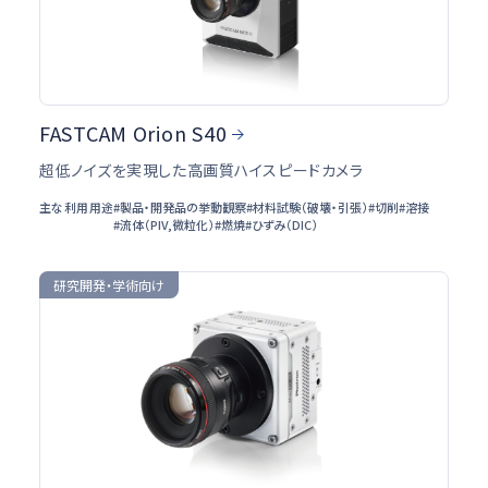
FASTCAM Orion S40
超低ノイズを実現した高画質ハイスピードカメラ
主な利用用途
#製品・開発品の挙動観察
#材料試験（破壊・引張）
#切削
#溶接
#流体（PIV,微粒化）
#燃焼
#ひずみ（DIC）
研究開発・学術向け