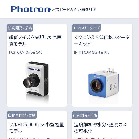
ハイスピードカメラ・
画像計測
エントリータイプ
研究開発・学術
超低ノイズを実現した高画
すぐに使える低価格スタータ
質モデル
ーキット
FASTCAM Orion S40
INFINICAM Starter Kit
自動車開発・実験
研究開発・学術
フルHD5,000fps・小型軽量
温度解析や水分・透明ガス
モデル
の可視化