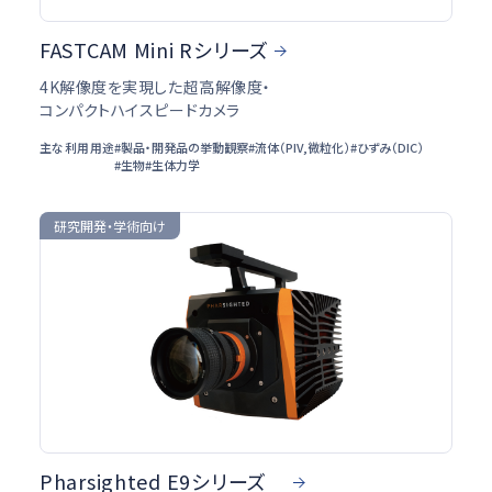
FASTCAM Mini Rシリーズ
4K解像度を実現した超高解像度・
コンパクトハイスピードカメラ
主な利用用途
#製品・開発品の挙動観察
#流体（PIV,微粒化）
#ひずみ（DIC）
#生物
#生体力学
研究開発・学術向け
Pharsighted E9シリーズ