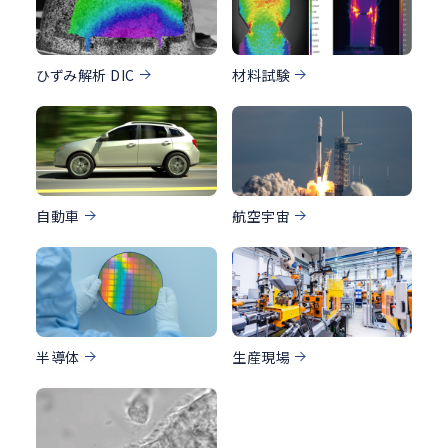
ひずみ解析 DIC
材料試験
自動車
航空宇宙
半導体
生産現場