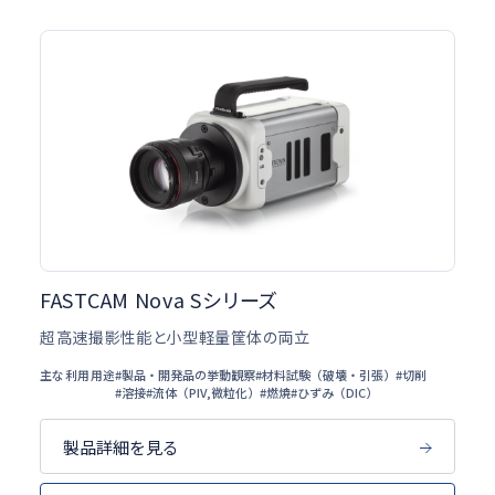
FASTCAM Nova Sシリーズ
超高速撮影性能と小型軽量筐体の両立
主な利用用途
#製品・開発品の挙動観察
#材料試験（破壊・引張）
#切削
#溶接
#流体（PIV,微粒化）
#燃焼
#ひずみ（DIC）
製品詳細を見る