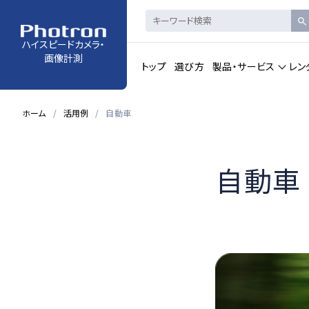
ハイスピードカメラ・
画像計測
トップ
選び方
製品・サービス
レン
ホーム
活用例
自動車
製品・サービストップの一覧を見る
自動車
ハイスピードカメラ・
赤外線ハイス
高速度カメラ
カメラコントロール・ビュ
動画解析ソフ
ーアーソフトウェア