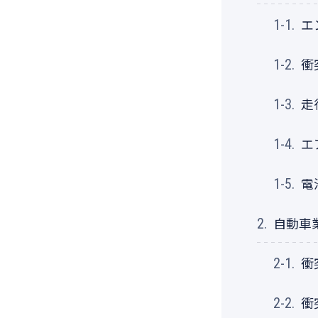
エ
1-1.
衝
1-2.
走
1-3.
エ
1-4.
電
1-5.
自動車
2.
衝
2-1.
衝
2-2.