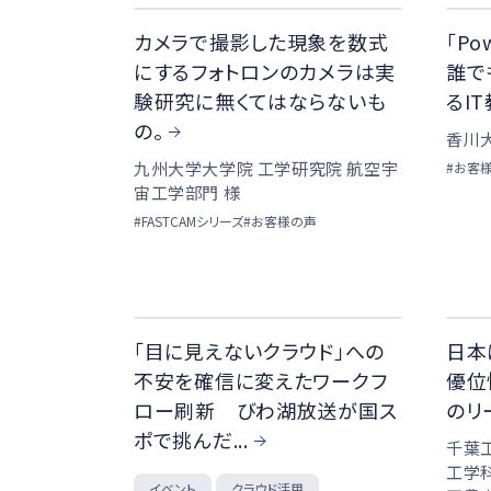
カメラで撮影した現象を数式
「Po
にするフォトロンのカメラは実
誰で
験研究に無くてはならないも
るIT
の。
香川大
九州大学大学院 工学研究院 航空宇
#お客
宙工学部門 様
#FASTCAMシリーズ
#お客様の声
「目に見えないクラウド」への
日本
不安を確信に変えたワークフ
優位
ロー刷新 びわ湖放送が国ス
のリ
ポで挑んだ...
千葉
工学科
クラウド活用
イベント