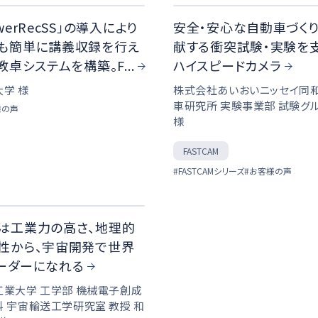
werRecSS」の導入により
安全・安心な自動車づく
も簡単に講義収録を行え
献する衝突試験・実験を
教卓システムを構築。F...
ハイスピードカメラ
学 様
株式会社あいおいニッセイ同
車研究所 実験事業部 試験グ
様の声
様
FASTCAM
#FASTCAMシリーズ
#お客様の声
は工業力の高さ、地理的
性から、宇宙開発で世界
ーダーになれる
工業大学 工学部 機械電子創成
 宇宙輸送工学研究室 教授 和