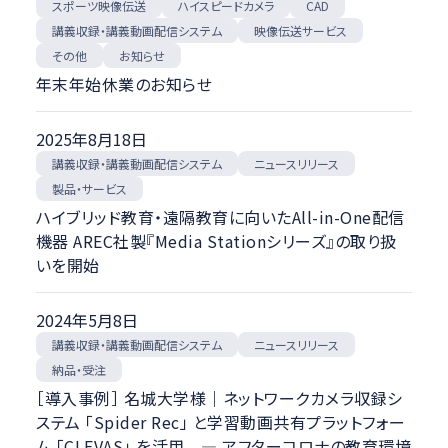
スポーツ映像伝送
ハイスピードカメラ
スポーツ映像伝送
CAD
ハイスピードカメラ
講義収録・講義動画配信システム
映像伝送サービス
CAD
お知らせ
その他
講義収録・講義動画配信システム
年末年始休業のお知らせ
映像伝送サービス
その他
2025年8月18日
講義収録・講義動画配信システム
ニュースリリース
ニュースカテゴリ
製品・サービス
ハイブリッド教育・遠隔教育に向いたAll-in-One配信
イベント・セミナー
機器 AREC社製『Media Stationシリーズ』の取り扱
お知らせ
いを開始
ニュースリリース
メディア掲載
2024年5月8日
納品・受注
講義収録・講義動画配信システム
ニュースリリース
経営
製品・サービス
納品・受注
［導入事例］ 名城大学様｜ネットワークカメラ収録シ
ステム 「Spider Rec」 と学習動画共有プラットフォー
ム 「CLEVAS」 を活用 ― アフターコロナの教育環境