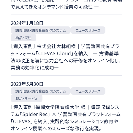
絞り込む
で見えてきたオンデマンド授業の可能性 ―
2024年1月18日
講義収録・講義動画配信システム
ニュースリリース
納品・受注
［導入事例］ 株式会社大林組様｜学習動画共有プラ
ットフォーム「CLEVAS Cloud」を納入 ― 労働基準
法の改正を前に協力会社への研修をオンライン化し、
業務の効率化に成功―
2023年5月30日
講義収録・講義動画配信システム
ニュースリリース
製品・サービス
［導入事例］福岡女学院看護大学 様｜講義収録シス
テム「Spider Rec」 × 学習動画共有プラットフォーム
「CLEVAS」を納入。実践的なシミュレーション教育や
オンライン授業へのスムーズな移行を実現。