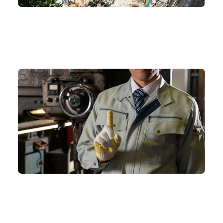
生産現場における3Dデータ活用
生産現場
#3D
#治具
#生産技術
#生産設備