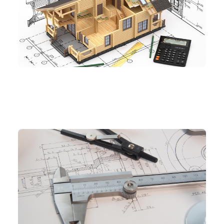
機械設計とCAD
可視化
#図面管理
#意匠
#機械
#製図