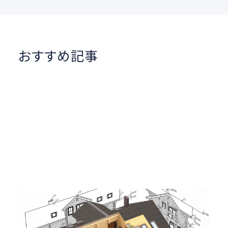
おすすめ記事
建築設備とCAD
設計
#図面管理
#製図