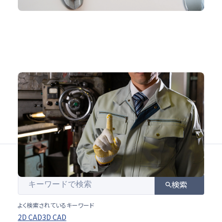
生産現場における3Dデータ活用
生産現場
#3D
#治具
#生産技術
#生産設備
検索
よく検索されているキーワード
2D CAD
3D CAD