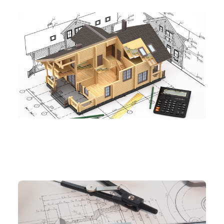
建築設備とCAD
設計
#図面管理
#製図
機械設計とCAD
可視化
#図面管理
#意匠
#機械
#製図