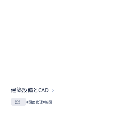
建築設備とCAD
設計
#図面管理
#製図