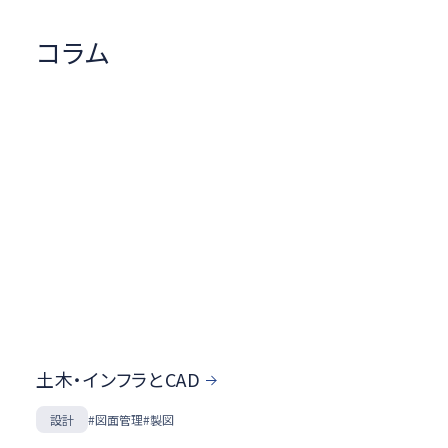
コラム
土木・インフラとCAD
設計
#図面管理
#製図