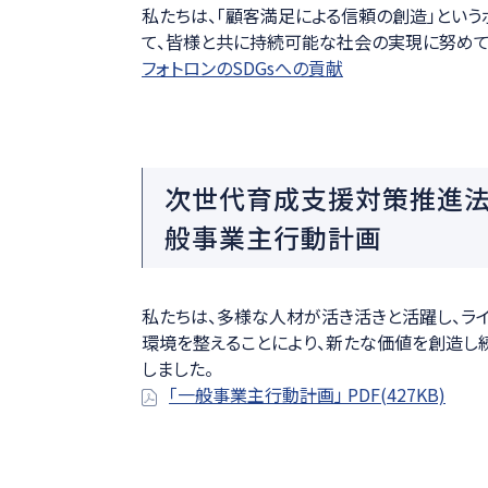
私たちは、「顧客満足による信頼の創造」とい
医療ソリュー
て、皆様と共に持続可能な社会の実現に努めて
フォトロンのSDGsへの貢献
次世代育成支援対策推進法
般事業主行動計画
私たちは、多様な人材が活き活きと活躍し、ラ
環境を整えることにより、新たな価値を創造し
しました。
「一般事業主行動計画」 PDF(427KB)