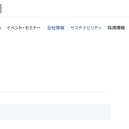
発
イベント・セミナー
会社情報
サステナビリティ
採用情報
講義収録・
講義動
映像伝送サービス
画配信システム
一覧を見る
一覧を見る