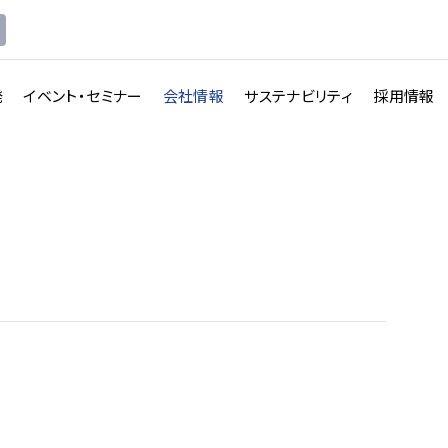
発
イベント・セミナー
会社情報
サステナビリティ
採用情報
講義収録・
講義動
映像伝送サービス
画配信システム
一覧を見る
一覧を見る