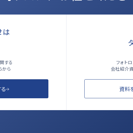
せは
ら
フォト
関する
会社紹介資
らから
資料
する