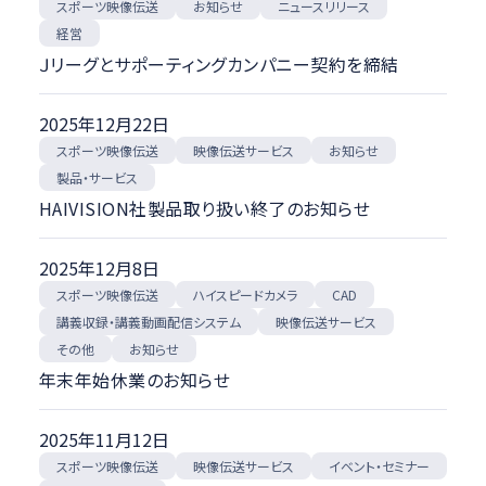
スポーツ映像伝送
スポーツ映像伝送
ニュースリリース
お知らせ
ハイスピードカメラ
経営
CAD
Ｊリーグとサポーティングカンパニー契約を締結
講義収録・講義動画配信システム
映像伝送サービス
2025年12月22日
その他
スポーツ映像伝送
映像伝送サービス
お知らせ
製品・サービス
ニュースカテゴリ
HAIVISION社製品取り扱い終了のお知らせ
イベント・セミナー
2025年12月8日
お知らせ
ハイスピードカメラ
スポーツ映像伝送
CAD
ニュースリリース
講義収録・講義動画配信システム
映像伝送サービス
メディア掲載
納品・受注
お知らせ
その他
経営
年末年始休業のお知らせ
製品・サービス
2025年11月12日
スポーツ映像伝送
映像伝送サービス
イベント・セミナー