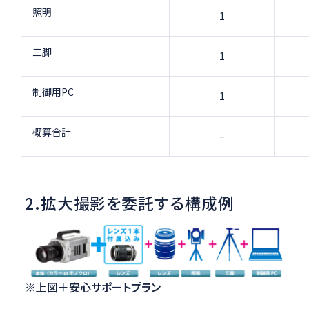
照明
1
三脚
1
制御用PC
1
概算合計
–
2.拡大撮影を委託する構成例
※上図＋安心サポートプラン