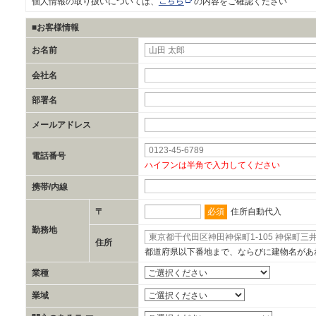
こちら
個人情報の取り扱いについては、
の内容をご確認ください
■お客様情報
お名前
会社名
部署名
メールアドレス
電話番号
ハイフンは半角で入力してください
携帯/内線
必須
〒
住所自動代入
勤務地
住所
都道府県以下番地まで、ならびに建物名があ
業種
業域