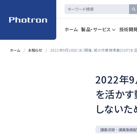
ホーム
製品・サービス
技術開
ホーム
お知らせ
2022年9月28日（水）開催、紙の作業標準書(SO
製品・サービストップを見る
2022年
ハイスピードカメ
CAD製品
ラ・
画像計測
を活かす
しないた
一覧を見る
一覧を見る
講義収録・講義動画