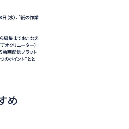
光学計測ソリューション
8日（水）、「紙の作業
から編集までおこなえ
ルビデオクリエーター）」
る動画配信プラット
3つのポイント”とと
すめ