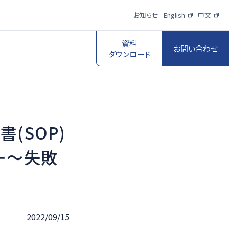
お知らせ
English
中文
資料
お問い合わせ
ダウンロード
書(SOP)
スポーツ映像伝
送・制作プロダク
ロボットビジョン
ー～失敗
ションサービス
一覧を見る
一覧を見る
2022/09/15