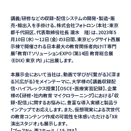
講義/研修などの収録・配信システムの開発・製造・販
売・輸出入を手掛ける、株式会社フォトロン（本社：東京
都千代田区、代表取締役社長 瀧水 隆）は、2023年5
月10日（水）～12日（金）の3日間、東京ビッグサイト西展
示棟で開催される日本最大の教育関係者向けIT専門
展「教育ITソリューションEXPO（第14回 教育総合展
（EDIX）東京 内）」に出展します。
本展示会において当社は、動画で学びが《繋がる》《深ま
る》《広がる》をメインテーマに、大学様の【講義収録配
信・ハイフレックス授業】【OSCE・医療実習記録】、企業
様の【研修・社内教育 マイクロラーニング】における「収
録・配信」に関するお悩みに、豊富な導入実績と製品ラ
インアップでお応えします。また、仮想現実による次世代
の教育コンテンツ作成の可能性を体感いただける「XR
演出スタジオ」も展示します。
【ブースNo. 西2ホール / 15-38A】