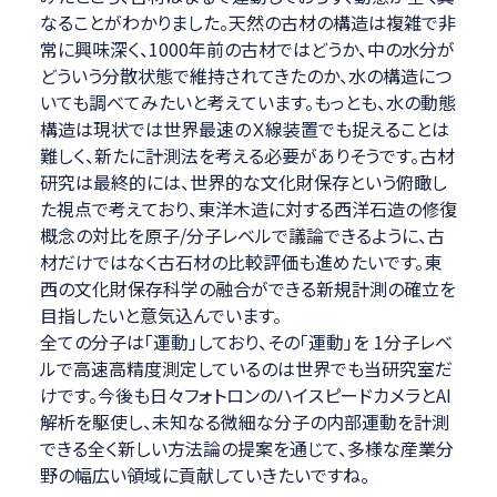
なることがわかりました。天然の古材の構造は複雑で非
常に興味深く、1000年前の古材ではどうか、中の水分が
どういう分散状態で維持されてきたのか、水の構造につ
いても調べてみたいと考えています。もっとも、水の動態
構造は現状では世界最速のＸ線装置でも捉えることは
難しく、新たに計測法を考える必要がありそうです。古材
研究は最終的には、世界的な文化財保存という俯瞰し
た視点で考えており、東洋木造に対する西洋石造の修復
概念の対比を原子/分子レベルで議論できるように、古
材だけではなく古石材の比較評価も進めたいです。東
西の文化財保存科学の融合ができる新規計測の確立を
目指したいと意気込んでいます。
全ての分子は「運動」しており、その「運動」を 1分子レベ
ルで高速高精度測定しているのは世界でも当研究室だ
けです。今後も日々フォトロンのハイスピードカメラとAI
解析を駆使し、未知なる微細な分子の内部運動を計測
できる全く新しい方法論の提案を通じて、多様な産業分
野の幅広い領域に貢献していきたいですね。