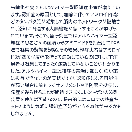
高齢化社会でアルツハイマー型認知症患者が増えてい
ます。認知症の原因として、加齢に伴ってアミロイドβな
どのタンパク質が凝集して脳内のネットワークが破壊さ
れ、認知に関連する大脳機能が低下することが挙げら
れています。そこで、当研究室ではアルツハイマー型認
知症の患者さんの血清からアミロイドβを抽出してDXB
法で凝集の動態を観察。その結果、軽症患者はアミロイ
ドβがある程度幅を持って運動しているのに対し、重症
患者は凝集してまったく運動していないことがわかりま
した。アルツハイマー型認知症の完治は難しく、強い薬
は投与できないのが実状ですが、認知症になる可能性
が高い場合に前もってサプリメントや予防薬を投与し、
発症を遅らせることが期待できます。レントゲンのＸ線
装置を使えば可能なので、将来的にはコロナの検査キ
ットのように気軽に認知症予防ができる時代が来るかも
しれません。