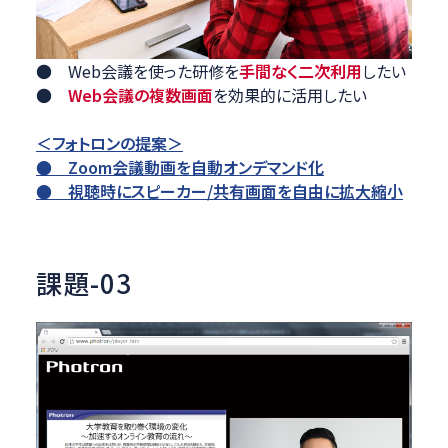
● Web会議を使った研修を
手間なく二次利用
したい
●
Web会議の複数画面
を効果的に活用したい
＜フォトロンの提案＞
● Zoom会議動画を自動オンデマンド化
● 視聴時にスピーカー/共有画面を自由に拡大縮小
課題-03