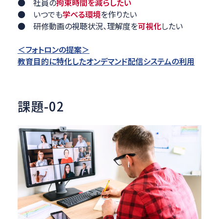
● 社員の
拘束時間を減らしたい
● いつでも
学べる環境
を作りたい
● 研修動画の視聴状況、理解度を
可視化
したい
＜フォトロンの提案＞
教育目的に特化したオンデマンド配信システムの利用
課題-02