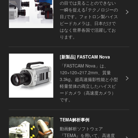
の目では見ることのできない
一瞬を捉える｢テクノロジーの
目｣です。フォトロン製ハイス
ピードカメラは、日本だけで
はなく世界各国で活躍してお
ります。
[新製品] FASTCAM Nova
「FASTCAM Nova」は、
120×120×217.2mm、質量
3.3kg。超高速撮影性能と小型
軽量筐体の両立したハイスピ
ードカメラ（高速度カメラ）
です。
TEMA解析事例
動画解析ソフトウェア
『TEMA』を用いて、高速度