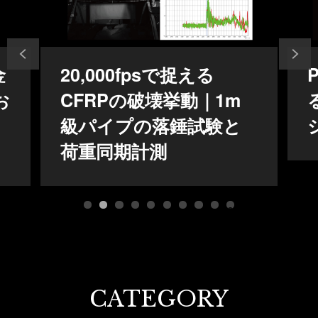
20,000fpsで捉える
Pha
CFRPの破壊挙動｜1m
る
級パイプの落錘試験と
シ
荷重同期計測
1
2
3
4
5
6
7
8
9
10
CATEGORY