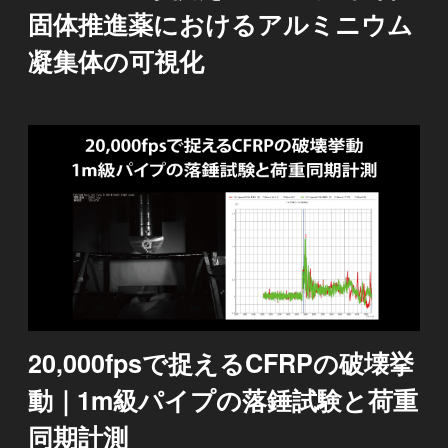
固体推進薬におけるアルミニウム
凝集体の可視化
20,000fpsで捉えるCFRPの破壊挙
動｜1m級パイプの落錘試験と荷重
同期計測