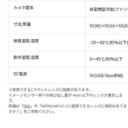
カメラ筐体
非密閉空冷型(ファン
寸法/質量
55(W)×55(H)×5
保管温度/湿度
-20～60℃/85%以
動作温度/湿度
0～45℃/80%以下
DC電源
5V(USB Vbus供給)
※使用できるCマウントレンズに制限があります。
イメージセンサー側への飛び出し量が 4mm 以下のレンズが適合しま
す。
詳細は「
FAQ
」の『INFINICAM UC-1に使用できるレンズに制約はありま
すか？』をご参照ください。