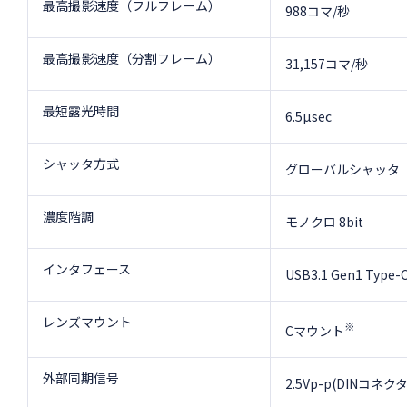
最高撮影速度（フルフレーム）
988コマ/秒
最高撮影速度（分割フレーム）
31,157コマ/秒
最短露光時間
6.5µsec
シャッタ方式
グローバルシャッタ
濃度階調
モノクロ 8bit
インタフェース
USB3.1 Gen1 Type-
レンズマウント
※
Cマウント
外部同期信号
2.5Vp-p(DINコネク