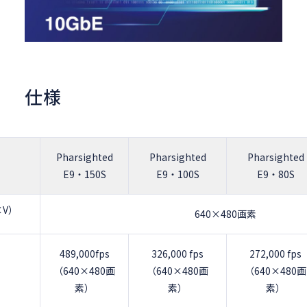
仕様
Pharsighted
Pharsighted
Pharsighted
E9・150S
E9・100S
E9・80S
×V）
640×480画素
489,000fps
326,000 fps
272,000 fps
）
（640×480画
（640×480画
（640×480画
素）
素）
素）