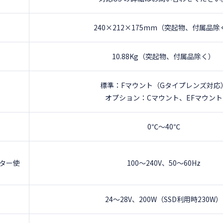
240×212×175mm（突起物、付属品除
10.88Kg（突起物、付属品除く）
標準：Fマウント（Gタイプレンズ対応
オプション：Cマウント、EFマウント
0℃～40℃
プター使
100～240V、50～60Hz
24～28V、200W（SSD利用時230W）