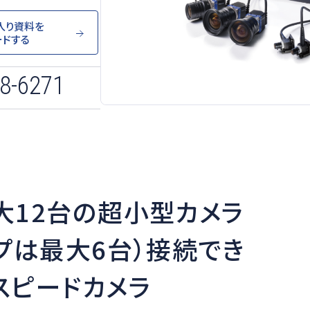
入り資料を
ードする
8-6271
大12台の超小型カメラ
イプは最大6台）接続でき
スピードカメラ