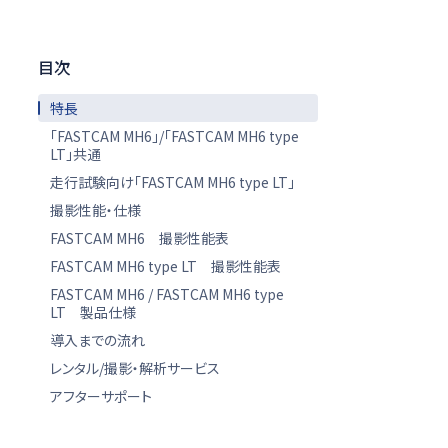
目次
特長
「FASTCAM MH6」/「FASTCAM MH6 type
LT」共通
走行試験向け「FASTCAM MH6 type LT」
撮影性能・仕様
FASTCAM MH6 撮影性能表
FASTCAM MH6 type LT 撮影性能表
FASTCAM MH6 / FASTCAM MH6 type
LT 製品仕様
導入までの流れ
レンタル/撮影・解析サービス
アフターサポート