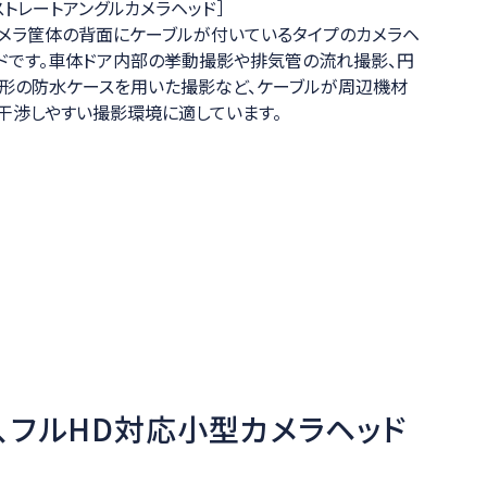
ストレートアングルカメラヘッド］
メラ筐体の背面にケーブルが付いているタイプのカメラヘ
ドです。車体ドア内部の挙動撮影や排気管の流れ撮影、円
形の防水ケースを用いた撮影など、ケーブルが周辺機材
干渉しやすい撮影環境に適しています。
、フルHD対応小型カメラヘッド