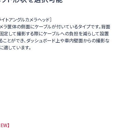
ライトアングルカメラヘッド］
メラ筐体の側面にケーブルが付いているタイプです。背面
固定して撮影する際にケーブルへの負担を減らして設置
ることができ、ダッシュボード上や車内壁面からの撮影な
に適しています。
NEW】