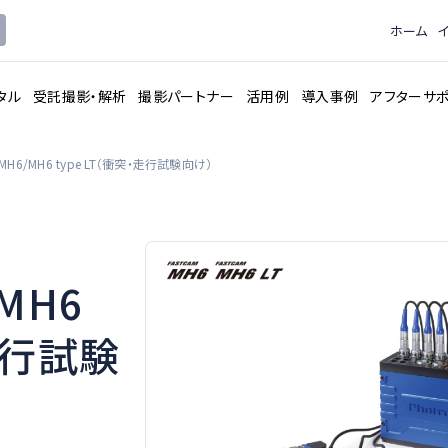
ホーム
タル
受託撮影・解析
撮影パートナー
活用例
導入事例
アフターサ
 MH6/MH6 type LT（衝突・走行試験向け）
ピードカメラ
3Dモデル解
レンタルサービス
/MH6
・走行試験
トウェア
データロガ
撮影用機材