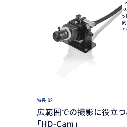
［
カ
ッ
筒
と
特長
02
広範囲での撮影に役立つ
「HD-Cam」