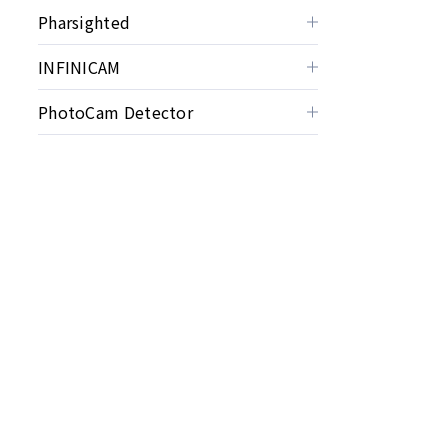
Pharsighted
Pharsighted E9シリーズ
INFINICAM
INFINICAM
PhotoCam Detector
INFINICAM Starter Kit
PhotoCam Detector