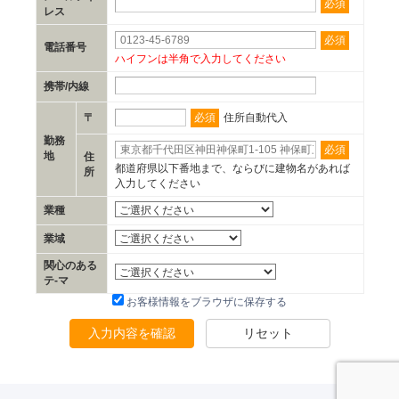
必須
レス
必須
電話番号
ハイフンは半角で入力してください
携帯/内線
必須
〒
住所自動代入
勤務
必須
地
住
都道府県以下番地まで、ならびに建物名があれば
所
入力してください
業種
業域
関心のある
テ-マ
お客様情報をブラウザに保存する
入力内容を確認
リセット