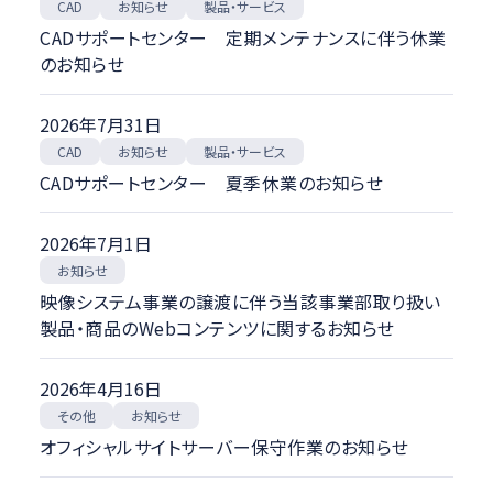
スポーツ映像伝送
製品・サービス
お知らせ
CAD
ハイスピードカメラ
CADサポートセンター 定期メンテナンスに伴う休業
CAD
のお知らせ
講義収録・講義動画配信システム
映像伝送サービス
2026年7月31日
その他
製品・サービス
お知らせ
CAD
CADサポートセンター 夏季休業のお知らせ
ニュースカテゴリ
2026年7月1日
イベント・セミナー
お知らせ
お知らせ
映像システム事業の譲渡に伴う当該事業部取り扱い
ニュースリリース
製品・商品のWebコンテンツに関するお知らせ
メディア掲載
納品・受注
経営
2026年4月16日
製品・サービス
お知らせ
その他
オフィシャルサイトサーバー保守作業のお知らせ