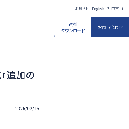
お知らせ
English
中文
資料
お問い合わせ
ダウンロード
X』追加の
スポーツ映像伝
送・制作プロダク
ロボットビジョン
ションサービス
一覧を見る
一覧を見る
2026/02/16