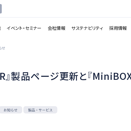
発
イベント・セミナー
会社情報
サステナビリティ
採用情報
らせ
OR』製品ページ更新と『MiniBO
講義収録・
講義動
映像伝送サービス
画配信システム
一覧を見る
一覧を見る
製品・サービス
お知らせ