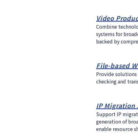
Video Produc
Combine technolog
systems for broadc
backed by compreh
File-based W
Provide solutions
checking and trans
IP Migration
Support IP migrati
generation of broa
enable resource sh