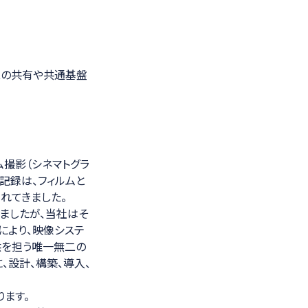
スの共有や共通基盤
撮影（シネマトグラ
記録は、フィルムと
れてきました。
ましたが、当社はそ
編により、映像システ
供を担う唯一無二の
、設計、構築、導入、
ります。