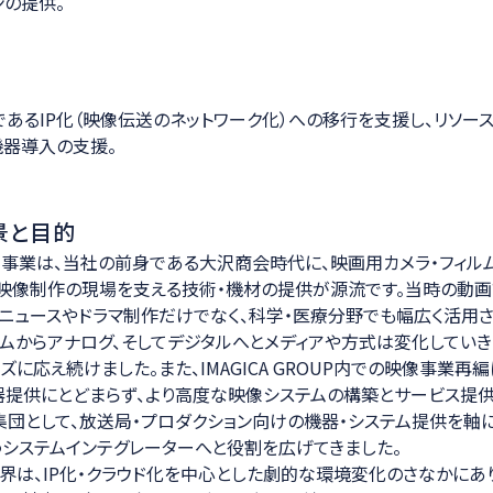
ンの提供。
あるIP化（映像伝送のネットワーク化）への移行を支援し、リソー
機器導入の支援。
景と目的
事業は、当社の前身である大沢商会時代に、映画用カメラ・フィルム
、映像制作の現場を支える技術・機材の提供が源流です。当時の動画
ニュースやドラマ制作だけでなく、科学・医療分野でも幅広く活用さ
ムからアナログ、そしてデジタルへとメディアや方式は変化していき
に応え続けました。また、IMAGICA GROUP内での映像事業再
提供にとどまらず、より高度な映像システムの構築とサービス提
集団として、放送局・プロダクション向けの機器・システム提供を軸に
システムインテグレーターへと役割を広げてきました。
界は、IP化・クラウド化を中心とした劇的な環境変化のさなかにあ