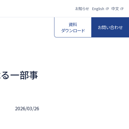
お知らせ
English
中文
資料
お問い合わせ
ダウンロード
よる一部事
スポーツ映像伝
送・制作プロダク
ロボットビジョン
ションサービス
一覧を見る
一覧を見る
2026/03/26