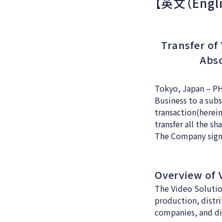
【英文（Engli
Transfer o
Abso
Tokyo, Japan – P
Business to a subs
transaction(herei
transfer all the s
The Company signe
Overview of 
The Video Solution
production, distr
companies, and di