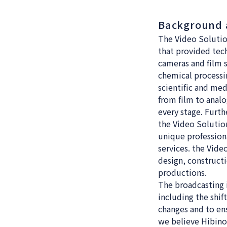
Background 
The Video Solutio
that provided tec
cameras and film 
chemical processi
scientific and me
from film to anal
every stage. Furt
the Video Solutio
unique profession
services. the Vid
design, construct
productions.
The broadcasting 
including the shif
changes and to ens
we believe Hibino