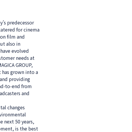
y’s predecessor
catered for cinema
 on film and
ut also in
 have evolved
ustomer needs at
 IMAGICA GROUP,
 has grown into a
 and providing
end-to-end from
oadcasters and
tal changes
nvironmental
e next 50 years,
ment, is the best