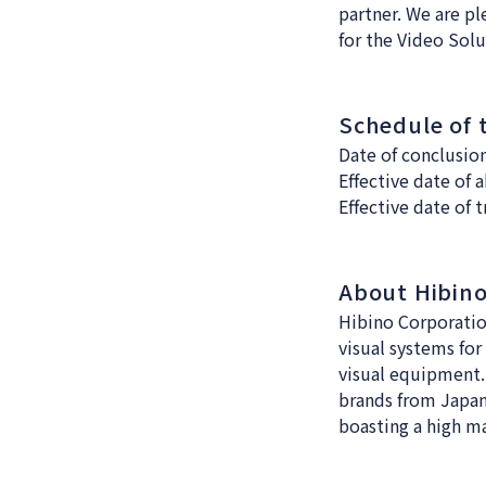
partner. We are pl
for the Video Solu
Schedule of 
Date of conclusion
Effective date of 
Effective date of t
About Hibino
Hibino Corporatio
visual systems for
visual equipment
brands from Japan
boasting a high mar