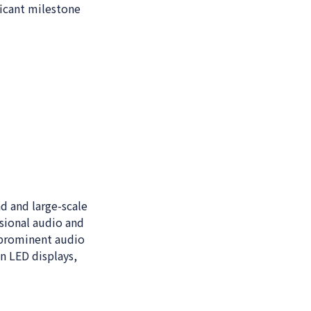
ficant milestone
d and large-scale
ssional audio and
 prominent audio
n LED displays,