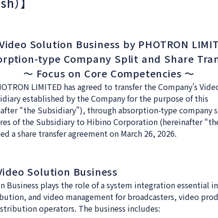
sh）】
f Video Solution Business by PHOTRON LIMI
rption-type Company Split and Share Tra
～ Focus on Core Competencies ～
HOTRON LIMITED has agreed to transfer the Company’s Vide
idiary established by the Company for the purpose of this
nafter “the Subsidiary”), through absorption-type company s
hares of the Subsidiary to Hibino Corporation (hereinafter “th
d a share transfer agreement on March 26, 2026.
Video Solution Business
 Business plays the role of a system integration essential i
ibution, and video management for broadcasters, video pro
stribution operators. The business includes: