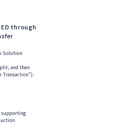
TED through
nsfer
o Solution
plit, and then
e Transaction”).
n supporting
duction