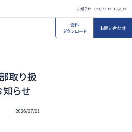
お知らせ
English
中文
資料
お問い合わせ
ダウンロード
部取り扱
スポーツ映像伝
送・制作プロダク
ロボットビジョン
お知らせ
ションサービス
一覧を見る
一覧を見る
2026/07/01