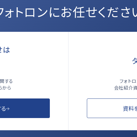
フォトロンにお任せくださ
せは
ら
フォト
関する
会社紹介資
らから
資料
する