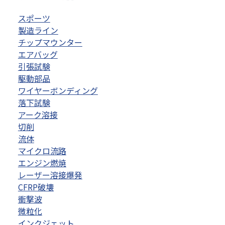
スポーツ
製造ライン
チップマウンター
エアバッグ
引張試験
駆動部品
ワイヤーボンディング
落下試験
アーク溶接
切削
流体
マイクロ流路
エンジン燃焼
レーザー溶接爆発
CFRP破壊
衝撃波
微粒化
インクジェット