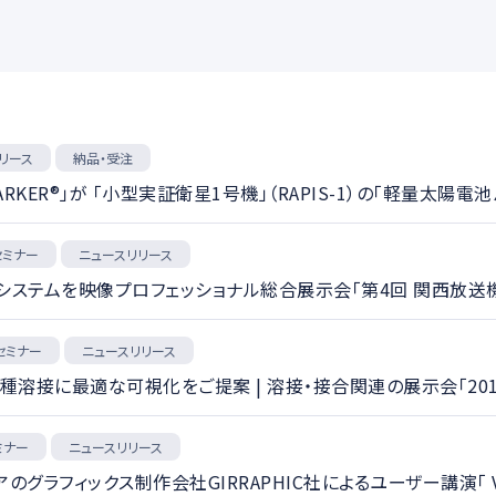
ション
伝送
ハイスピードカメラ
CAD
講義収録・講義動画配
リース
納品・受注
KER®」が 「小型実証衛星1号機」（RAPIS-1）の「軽量太陽電池
ナー
お知らせ
ニュースリリー
セミナー
ニュースリリース
経営
製品・サービス
最新映像制作システムを映像プロフェッショナル総合展示会「第4回 関西放
セミナー
ニュースリリース
絞り込む
溶接に最適な可視化をご提案 | 溶接・接合関連の展示会「2019
ミナー
ニュースリリース
アのグラフィックス制作会社GIRRAPHIC社によるユーザー講演「 Vizrt