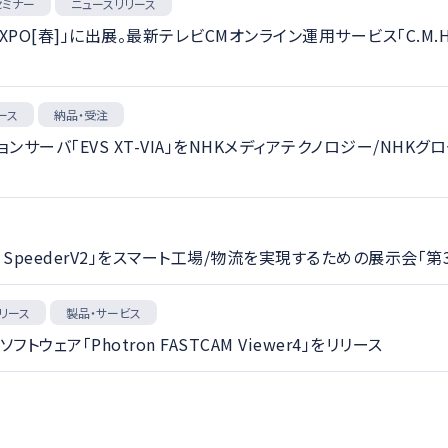
セミナー
ニュースリリース
O[春]」に出展。最新テレビCMオンライン運用サービス「C.M.HAR
ース
納品・受注
ションサーバ「EVS XT-VIA」をNHKメディアテクノロジー/N
 SpeederV2」をスマート工場/物流を実現するための展示会「第
リース
製品・サービス
ェア「Photron FASTCAM Viewer4」をリリース