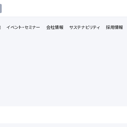
発
イベント・セミナー
会社情報
サステナビリティ
採用情報
講義収録・
講義動
映像伝送サービス
画配信システム
一覧を見る
一覧を見る