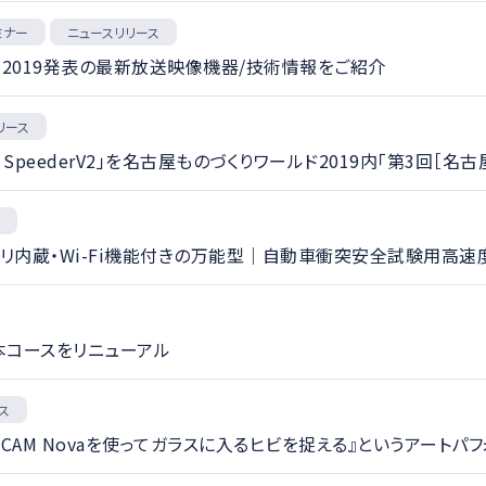
ミナー
ニュースリリース
B Show 2019発表の最新放送映像機器/技術情報をご紹介
リース
 SpeederV2」を名古屋ものづくりワールド2019内「第3回［
ス
蔵・Wi-Fi機能付きの万能型｜自動車衝突安全試験用高速度カメラ「
基本コースをリニューアル
ス
TCAM Novaを使ってガラスに入るヒビを捉える』というアート