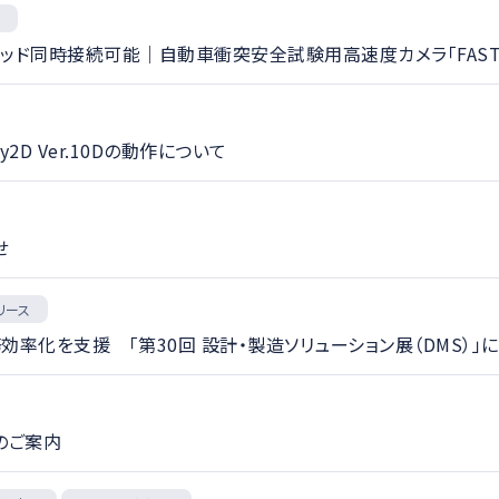
ス
ヘッド同時接続可能｜自動車衝突安全試験用高速度カメラ「FASTC
ury2D Ver.10Dの動作について
せ
リース
効率化を支援 「第30回 設計・製造ソリューション展（DMS）」
のご案内