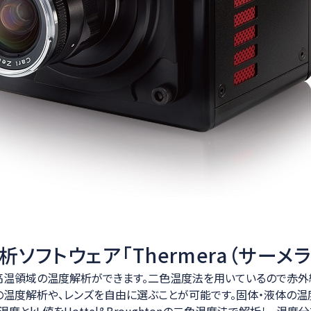
ソフトウェア「Thermera（サーメラ
高温領域の温度解析ができます。二色温度法を用いているので赤外
の温度解析や、レンズを自由に選ぶことが可能です。固体・液体の温度分
度とkL値をHottel&Broughtonの二色温度法で解析し、温