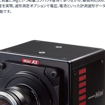
度を実現。波形測定オプションで電圧、電流といった計測波形デー
能です。