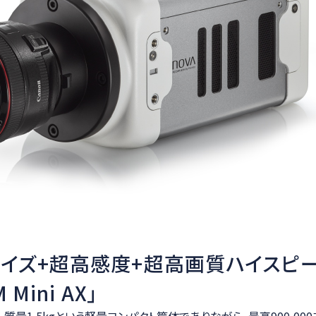
イズ+超高感度+超高画質ハイスピ
 Mini AX」
m、質量1.5kgという軽量コンパクト筐体でありながら、最高900,000コ