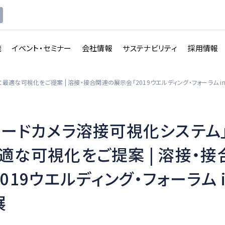
発
イベント・セミナー
会社情報
サステナビリティ
採用情報
適な可視化をご提案 | 溶接・接合関連の展示会「2019ウエルディング・フォーラム i
ピードカメラ溶接可視化システム
講義収録・
講義動
映像伝送サービス
適な可視化をご提案 | 溶接・接
画配信システム
019ウエルディング・フォーラム i
一覧を見る
一覧を見る
展