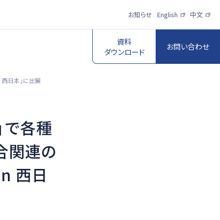
お知らせ
English
中文
資料
お問い合わせ
ダウンロード
n 西日本」に出展
」で各種
スポーツ映像伝
送・制作プロダク
ロボットビジョン
合関連の
ションサービス
n 西日
一覧を見る
一覧を見る