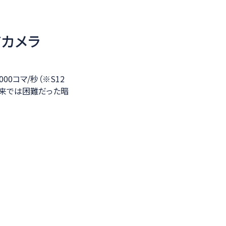
ドカメラ
00コマ/秒（※S12
従来では困難だった暗