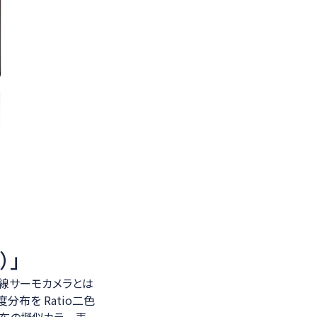
）」
線サーモカメラとは
布を Ratio二色
度分布の擬似カラー表