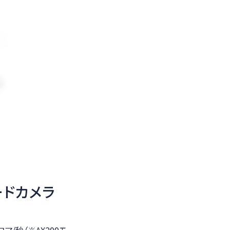
ードカメラ
マ/秒（※AX200モ