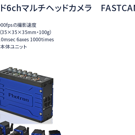
6chマルチヘッドカメラ FASTCAM
00fpsの撮影速度
5×35×35mm・100g）
sec 6axes 1000times
型本体ユニット