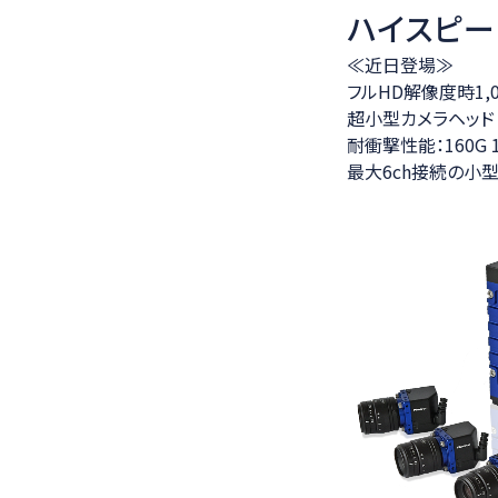
ハイスピード
≪近日登場≫
フルHD解像度時1,0
超小型カメラヘッド（3
耐衝撃性能：160G 10m
最大6ch接続の小