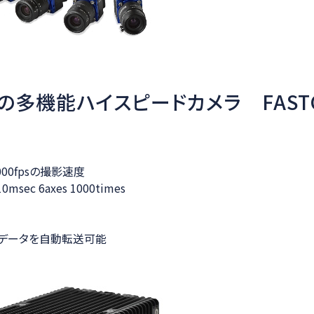
応の多機能ハイスピードカメラ FASTCA
00fpsの撮影速度
sec 6axes 1000times
撮影データを自動転送可能