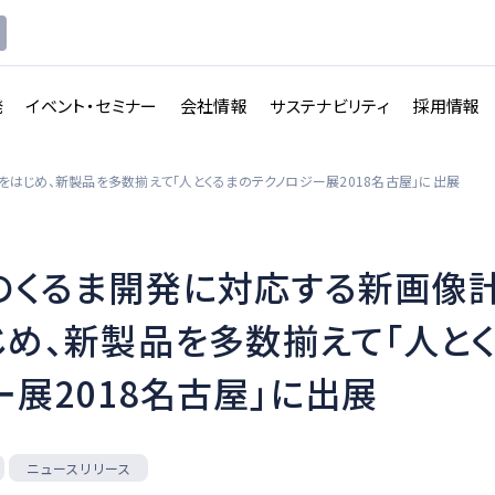
発
イベント・セミナー
会社情報
サステナビリティ
採用情報
をはじめ、新製品を多数揃えて「人とくるまのテクノロジー展2018名古屋」に出展
のくるま開発に対応する新画像
講義収録・
講義動
映像伝送サービス
じめ、新製品を多数揃えて「人と
画配信システム
ー展2018名古屋」に出展
一覧を見る
一覧を見る
ニュースリリース