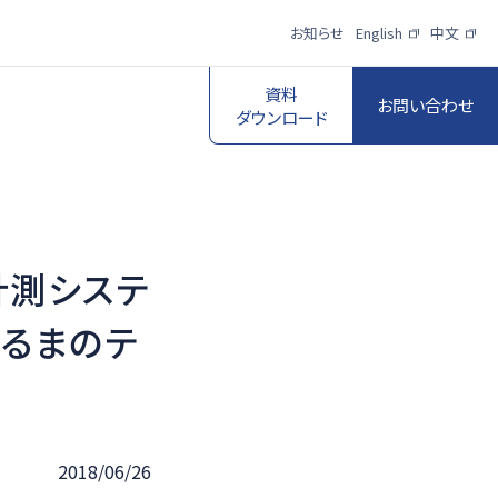
お知らせ
English
中文
資料
お問い合わせ
ダウンロード
計測システ
スポーツ映像伝
送・制作プロダク
ロボットビジョン
くるまのテ
ションサービス
一覧を見る
一覧を見る
2018/06/26