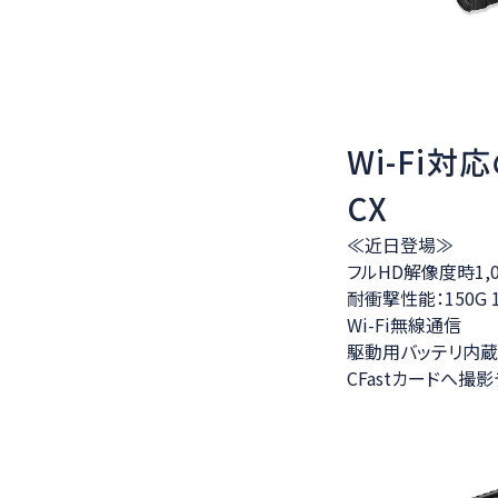
Wi-Fi対
CX
≪近日登場≫
フルHD解像度時1,0
耐衝撃性能：150G 10m
Wi-Fi無線通信
駆動用バッテリ内蔵
CFastカードへ