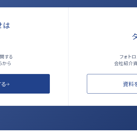
せは
ら
フォト
関する
会社紹介資
らから
資料
する