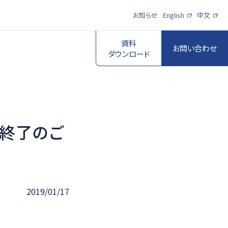
お知らせ
English
中文
資料
お問い合わせ
ダウンロード
売終了のご
スポーツ映像伝
送・制作プロダク
ロボットビジョン
ションサービス
一覧を見る
一覧を見る
2019/01/17