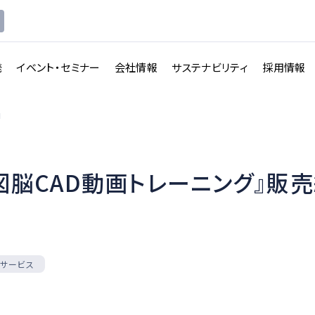
発
イベント・セミナー
会社情報
サステナビリティ
採用情報
内
『図脳CAD動画トレーニング』販
講義収録・
講義動
映像伝送サービス
画配信システム
一覧を見る
一覧を見る
サービス