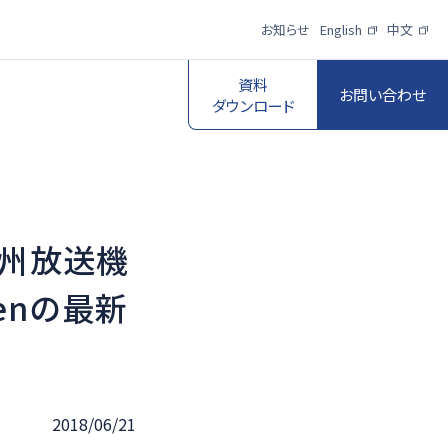
お知らせ
English
中文
資料
お問い合わせ
ダウンロード
九州放送機
スポーツ映像伝
送・制作プロダク
ロボットビジョン
kMenの最新
ションサービス
一覧を見る
一覧を見る
2018/06/21