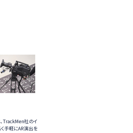
rackMen社のイ
が高く手軽にAR演出を