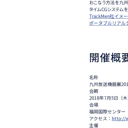
おこなう方法を九州
タイムCGシステム
TrackMen社イメ
ポータブルリアルタ
開催概
名称
九州放送機器展2018（Qs
会期
2018年7月5日（木）
会場
福岡国際センター
アクセス：
http://
主催