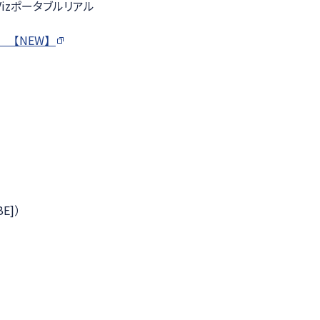
izポータブルリアル
r 【NEW】
BE]）