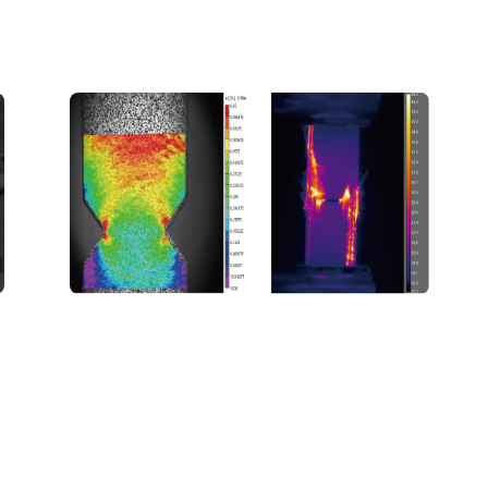
複合材料試験におけるハイスピードカメ
ラの活用
材料工学
可視化
#研究・開発
#解析
#試験・測定