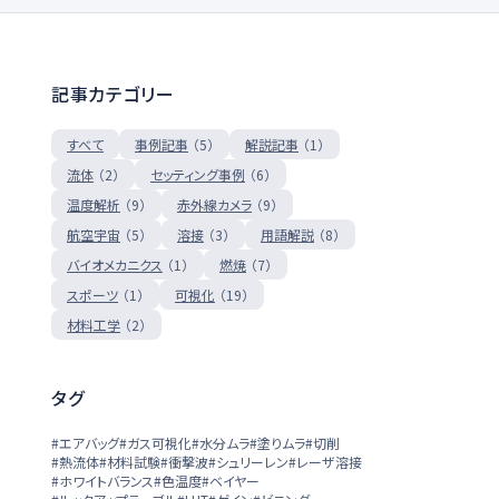
記事カテゴリー
（5）
（1）
すべて
事例記事
解説記事
（2）
（6）
流体
セッティング事例
（9）
（9）
温度解析
赤外線カメラ
（5）
（3）
（8）
航空宇宙
溶接
用語解説
（1）
（7）
バイオメカニクス
燃焼
（19）
（1）
スポーツ
可視化
（2）
材料工学
タグ
#エアバッグ
#ガス可視化
#水分ムラ
#塗りムラ
#切削
#熱流体
#材料試験
#衝撃波
#シュリーレン
#レーザ溶接
#ホワイトバランス
#色温度
#ベイヤー