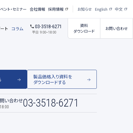
イベント・セミナー
会社情報
採用情報
お知らせ
English
中文
資料
03-3518-6271
ポート
コラム
お問い合わせ
ダウンロード
平日
9:00~18:00
製品価格入り資料を
る
受託撮影・解析サービス
析サービス
ダウンロードする
問い合わせ
03-3518-6271
受託撮影パートナー紹介
ー
18:00