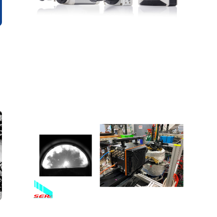
RCEMにおける水素燃焼デモ撮影事例の
紹介
可視化
燃焼
#水素燃焼、解析、試験・測定