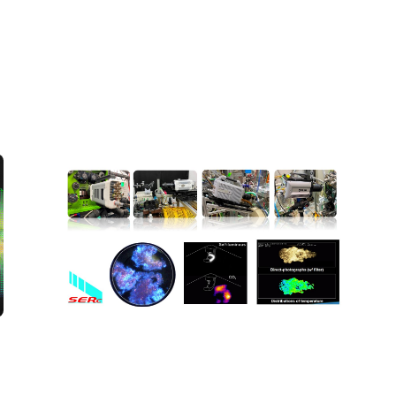
内燃機関における可視化試験および解析
例の紹介
可視化
燃焼
#解析
#試験・測定