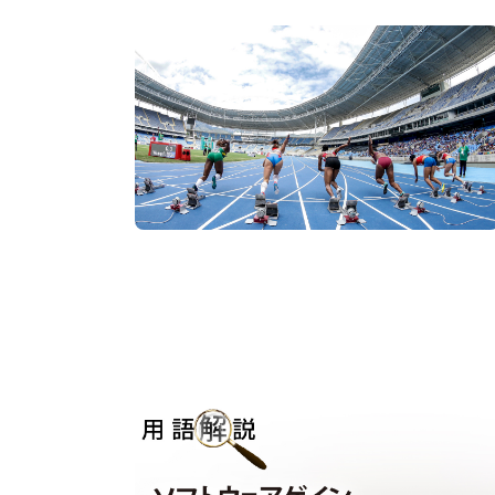
スポーツ研究とハイスピードカメラ
スポーツ
可視化
#人体
#研究・開発
#解析
#試験・測定
用語解説｜ソフトウェアゲイン
用語解説
#ルックアップテーブル
#LUT
#ゲイン
#ビニング