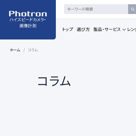
ハイスピードカメラ・
画像計測
トップ
選び方
製品・サービス
レン
ホーム
コラム
製品・サービストップの一覧を見る
コラム
ハイスピードカメラ・
赤外線ハイス
高速度カメラ
カメラコントロール・ビュ
動画解析ソフ
ーアーソフトウェア