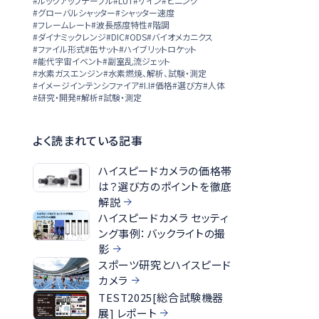
#ルックアップテーブル
#LUT
#ゲイン
#ビニング
#グローバルシャッター
#シャッター速度
#フレームレート
#波長感度特性
#階調
#ダイナミックレンジ
#DIC
#ODS
#バイオメカニクス
#ファイル形式
#缶サット
#ハイブリットロケット
#能代宇宙イベント
#副室乱流ジェット
#水素ガスエンジン
#水素燃焼、解析、試験・測定
#イメージインテンシファイア
#I.I
#価格
#選び方
#人体
#研究・開発
#解析
#試験・測定
よく読まれている記事
ハイスピードカメラの価格帯
は？選び方のポイントを徹底
解説
ハイスピードカメラ セッティ
ング事例：バックライトの撮
影
スポーツ研究とハイスピード
カメラ
TEST2025[総合試験機器
展] レポート