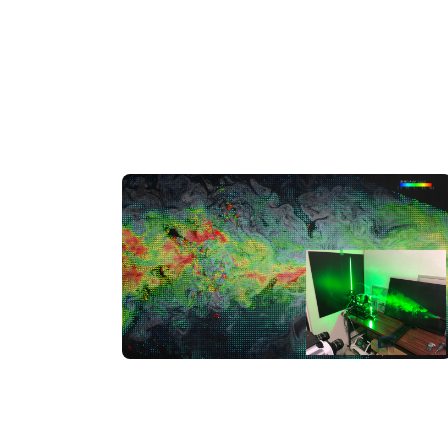
PIV・マイクロバブルでの超高解像度・高
速撮影
可視化
#解析
#試験・測定