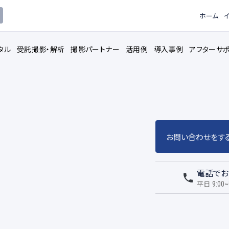
ホーム
タル
受託撮影・解析
撮影パートナー
活用例
導入事例
アフターサ
お問い合わせをす
ピードカメラ
3Dモデル解
レンタルサービス
電話でお
トウェア
データロガ
撮影用機材
平日
9:00~