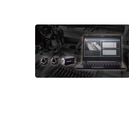
ハイスピードカメラが異常検知して自動
撮影｜ドラレコでは解決できないチョコ
停や生産ラインの異常究明
可視化
#解析
#試験・測定