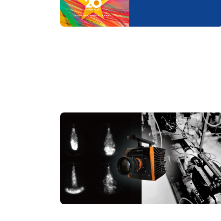
水素ガスエンジンにおける副室乱流ジェ
ット点火挙動の可視化
可視化
燃焼
#副室乱流ジェット
#水素ガスエンジン
#イメージインテンシファイア
#I.I