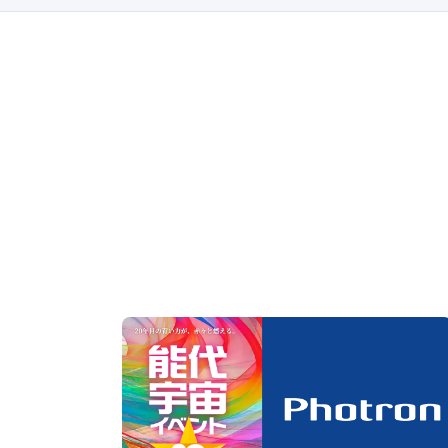
ハイスピードカメラの選び方
第20回 能代宇宙イベント フォトロン賞
受賞発表
可視化
#缶サット
#ハイブリットロケット
#能代宇宙イベント