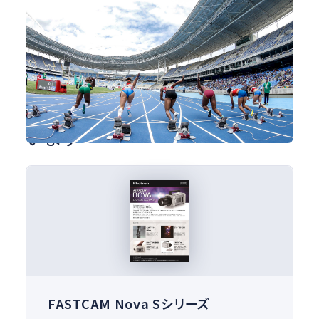
スポーツ研究とハイスピードカメラ
スポーツ
可視化
#人体
#研究・開発
#解析
#試験・測定
各種お役立ち資料もご用意して
います
FASTCAM Nova Sシリーズ