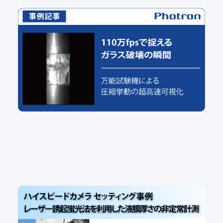
110万fpsで捉えるガラス破壊の瞬間 ― 万能試験機
による圧縮挙動の超高速可視化
セッティング事例
ハイスピードカメラ セッティング事例：レーザー誘起
蛍光法を利用した液膜厚さの非定常計測