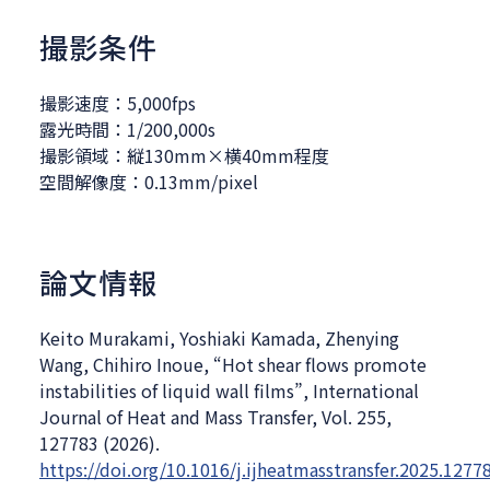
撮影条件
撮影速度：5,000fps
露光時間：1/200,000s
撮影領域：縦130mm×横40mm程度
空間解像度：0.13mm/pixel
論文情報
Keito Murakami, Yoshiaki Kamada, Zhenying
Wang, Chihiro Inoue, “Hot shear flows promote
instabilities of liquid wall films”, International
Journal of Heat and Mass Transfer, Vol. 255,
127783 (2026).
https://doi.org/10.1016/j.ijheatmasstransfer.2025.1277