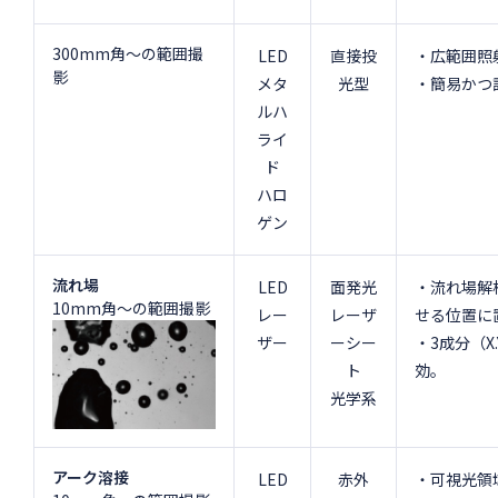
300mm角～の範囲撮
LED
直接投
・広範囲照
影
メタ
光型
・簡易かつ
ルハ
ライ
ド
ハロ
ゲン
流れ場
LED
面発光
・流れ場解
10mm角～の範囲撮影
レー
レーザ
せる位置に
ザー
ーシー
・3成分（
ト
効。
光学系
アーク溶接
LED
赤外
・可視光領