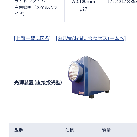
ライト ファイバー
WD:100mm
172×217×3
白色照明（メタルハラ
φ27
イド）
[上部一覧に戻る]
[お見積/お問い合わせフォームへ]
光源装置（直接投光型）
型番
仕様
質量