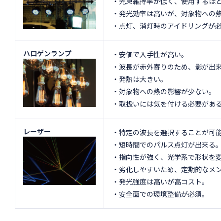
・光束維持率が低く、使用するほど減
・発光効率は高いが、対象物への
・点灯、消灯時のアイドリングが
ハロゲンランプ
・安価で入手性が高い。
・波長が赤外寄りのため、影が出
・発熱は大きい。
・対象物への熱の影響が少ない。
・取扱いには気を付ける必要があ
レーザー
・特定の波長を選択することが可
・短時間でのパルス点灯が出来る。
・指向性が強く、光学系で形状を
・劣化しやすいため、定期的なメ
・発光強度は高いが高コスト。
・安全面での環境整備が必須。