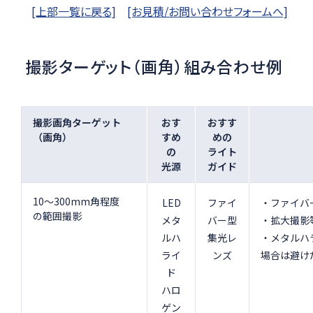
[上部一覧に戻る]
[お見積/お問い合わせフォームへ]
撮影ターゲット（画角）組み合わせ例
撮影画角ターゲット
おす
おすす
（画角）
すめ
めの
の
ライト
光源
ガイド
10～300mm角程度
LED
ファイ
・ファイバ
の範囲撮影
メタ
バー型
・拡大撮影
ルハ
集光レ
・メタルハ
ライ
ンズ
場合は避け
ド
ハロ
ゲン