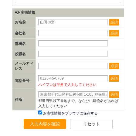
■お客様情報
必須
お名前
必須
会社名
部署名
役職名
メールアド
必須
レス
必須
電話番号
ハイフンは半角で入力してください
必須
住所
都道府県以下番地まで、ならびに建物名があれば
入力してください
お客様情報をブラウザに保存する
入力内容を確認
リセット