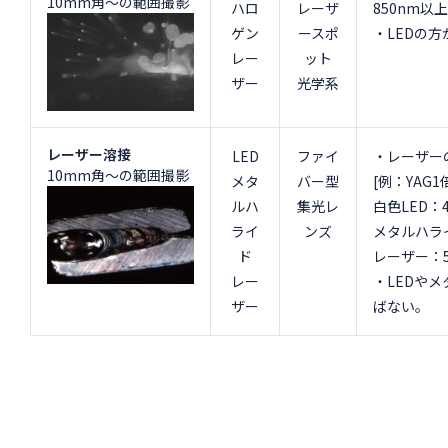
10mm角～の範囲撮影
ハロ
レーザ
850nm
ゲン
ースポ
・LEDの
レー
ット
ザー
光学系
レーザー溶接
LED
ファイ
・レーザー
10mm角～の範囲撮影
メタ
バー型
[例：YAG
ルハ
集光レ
白色LED：4
ライ
ンズ
メタルハライ
ド
レーザー：5
レー
・LEDや
ザー
ばない。