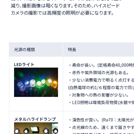
減り、撮影画像は暗くなります。そのため、ハイスピード
カメラの撮影では高輝度の照明が必要になります。
光源の種類
特長
LEDライト
・寿命が長い。(定格寿命40,000
・赤外や紫外領域の光源もある。
・少ない消費電力で明るく点灯す
(白熱電球の約1/６程度の電力で同
・対象物への熱の影響が少ない。
・LED照明は環境負荷物質(水銀や
メタルハライドランプ
・演色性が良い。(Ra70：太陽光
・点光線のため、遠くまで届きや