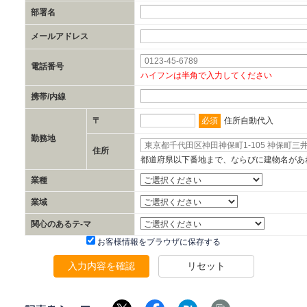
部署名
メールアドレス
電話番号
ハイフンは半角で入力してください
携帯/内線
必須
〒
住所自動代入
勤務地
住所
都道府県以下番地まで、ならびに建物名があ
業種
業域
関心のあるテ-マ
お客様情報をブラウザに保存する
入力内容を確認
リセット