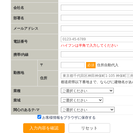
会社名
部署名
メールアドレス
電話番号
ハイフンは半角で入力してください
携帯/内線
必須
〒
住所自動代入
勤務地
住所
都道府県以下番地まで、ならびに建物名があ
業種
業域
関心のあるテ-マ
お客様情報をブラウザに保存する
入力内容を確認
リセット