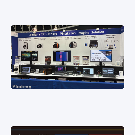
国際画像機器展2025レポート
赤外線カメラ
温度解析
可視化
#DIC
#解析
#試験・測定