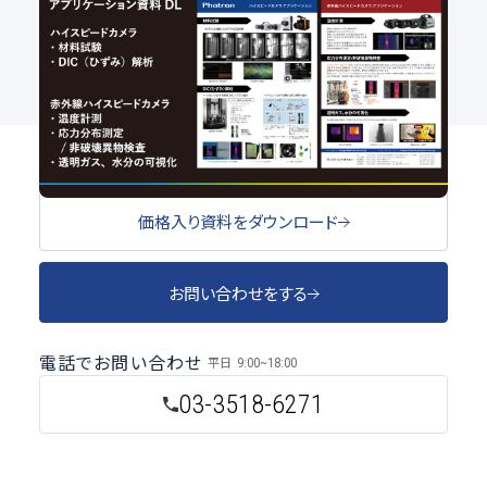
TEST2025[総合試験機器展] レポート
赤外線カメラ
温度解析
可視化
#DIC
#解析
#試験・測定
価格入り資料をダウンロード
お問い合わせをする
電話でお問い合わせ
平日
9:00~18:00
03-3518-6271