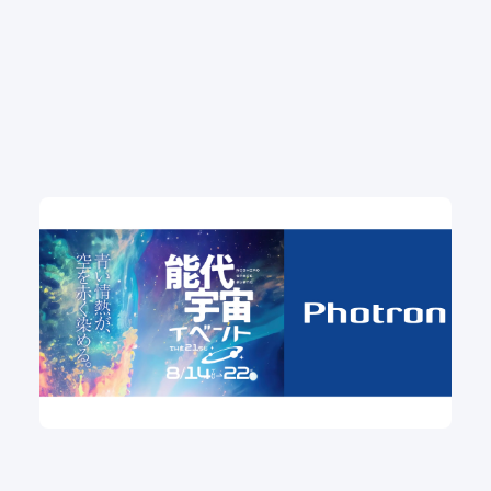
第21回 能代宇宙イベント フォトロン賞 受賞発表
航空宇宙
燃焼
可視化
#缶サット
#ハイブリットロケット
#能代宇宙イベント