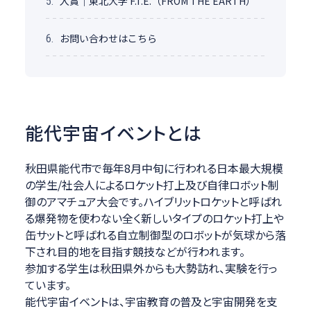
入賞｜東北大学 F.T.E.（FROM THE EARTH）
5.
お問い合わせはこちら
6.
能代宇宙イベントとは
秋田県能代市で毎年8月中旬に行われる日本最大規模
の学生/社会人によるロケット打上及び自律ロボット制
御のアマチュア大会です。ハイブリットロケットと呼ばれ
る爆発物を使わない全く新しいタイプのロケット打上や
缶サットと呼ばれる自立制御型のロボットが気球から落
下され目的地を目指す競技などが行われます。
参加する学生は秋田県外からも大勢訪れ、実験を行っ
ています。
能代宇宙イベントは、宇宙教育の普及と宇宙開発を支