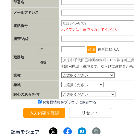
部署名
メールアドレス
電話番号
ハイフンは半角で入力してください
携帯/内線
必須
〒
住所自動代入
勤務地
住所
都道府県以下番地まで、ならびに建物名があ
業種
業域
関心のあるテ-マ
お客様情報をブラウザに保存する
入力内容を確認
リセット
記事をシェア