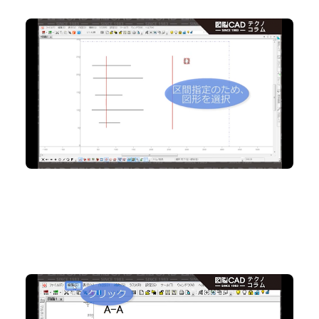
No.84 「トリム／延長」コマンドで複数の線を一括編
集
2D CAD
No.83 全員整列！図形や文字の位置を揃える「図形
整列移動」