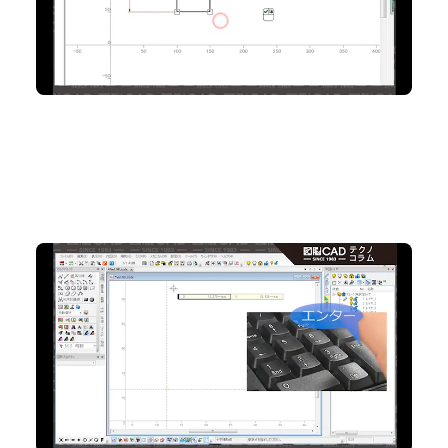
No.98 効率アップ！（2） テンキーのみでラクラク座標
入力
2D CAD