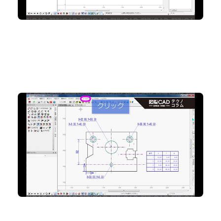
No.74 “図面比較”で2枚の図面の違いを発見
2D CAD