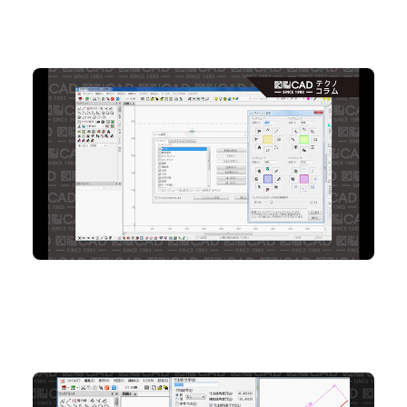
No.73 “マウスジェスチャ”でサクサク作図
2D CAD
No.72 ワンコマンドでサクサク “寸法” 作図