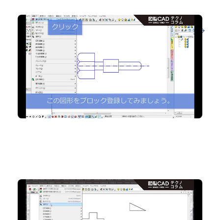
No.79 図面内の円/円弧半径を「+3」大きくするには
2D CAD
No.78 部品の設計変更に威力を発揮！図形一括置き
換え