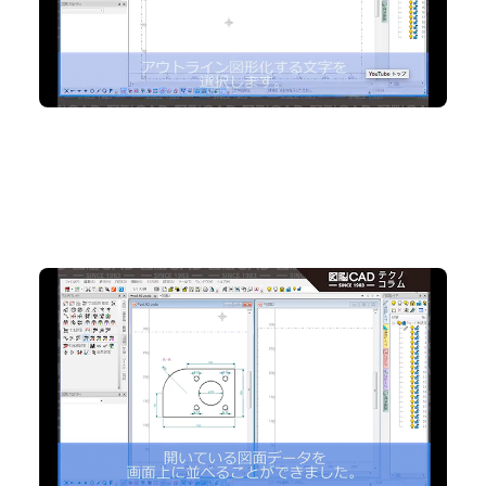
No.92 作図画面を分割表示！『マルチウィンドウ機能』
で作図効率アップ！
2D CAD