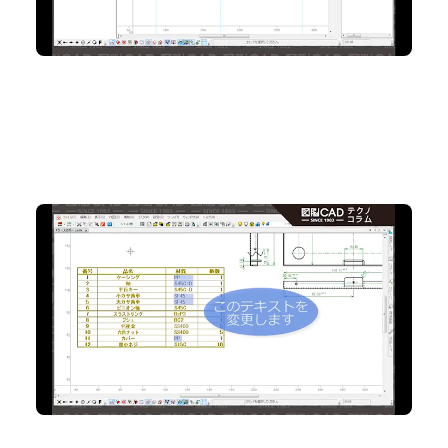
No.86 複数の文字を一度に変更！ 「一括文字編集」
機能
2D CAD