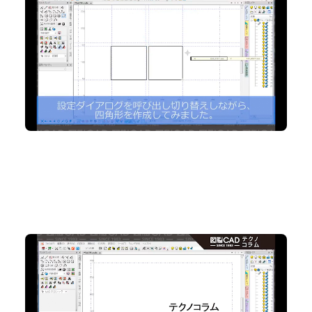
No.94 設定ダイアログを立ち上げず『プロパティ表
示』でワンタッチ切替！
2D CAD
No.93 知っていると便利！ 文字を図形化して効率よく
図面作図
2D CAD