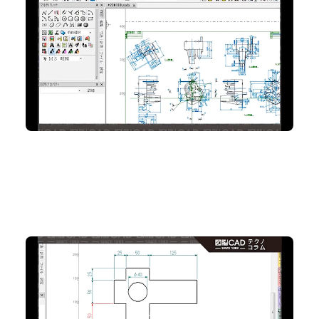
No.100 白紙？実は要素が隠れてるかも？図面内の
要素数を確認！
2D CAD
No.99 寸法パラメトリックが効かない?! それ、偽尺じ
ゃありませんか?
2D CAD