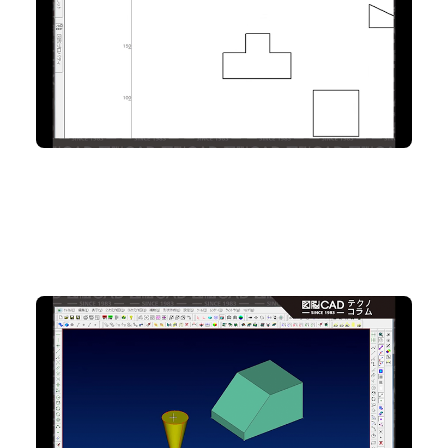
2D CAD
No.82 組立図で3Dモデル同士の位置合わせを簡単
におこなうには
3D CAD