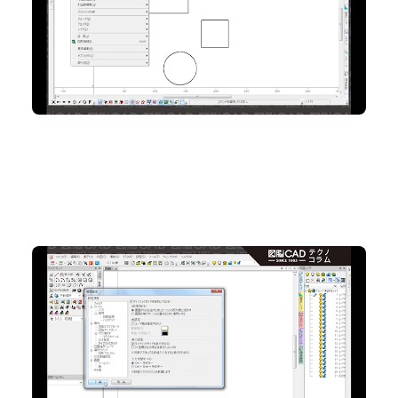
2D CAD
No.76 数値入力がスピードアップ『ダイナミックガイ
ド』
2D CAD