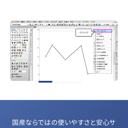
No.67 意外に知らない?!オペレーションバックの使い
方
2D CAD
1
2
3
国産ならではの使いやすさと
安心サ