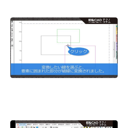
No.101 組み図を書かれる方必見！隠線処理の効率
アップ！
2D CAD