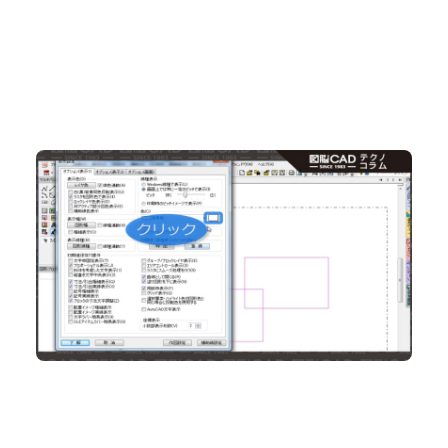
No.102 図面の背景色 白派？黒派？ 背景色をカ
ンタン変更
2D CAD