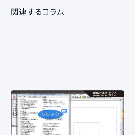
関連するコラム
No.102 図面の背景色 白派？黒派？ 背景色をカ
ンタン変更
2D CAD