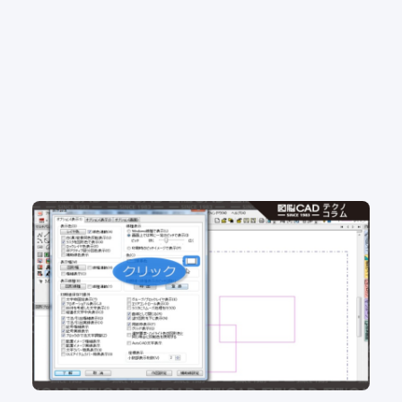
No.102 図面の背景色 白派？黒派？ 背景色をカ
ンタン変更
2D CAD