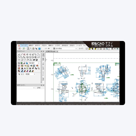
No.100 白紙？実は要素が隠れてるかも？図面内の
要素数を確認！
2D CAD