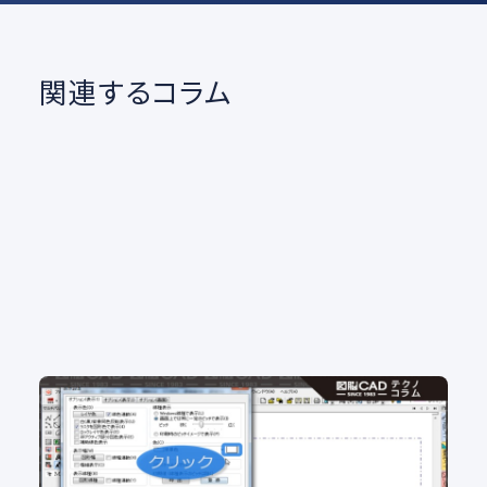
関連するコラム
No.102 図面の背景色 白派？黒派？ 背景色をカ
ンタン変更
2D CAD