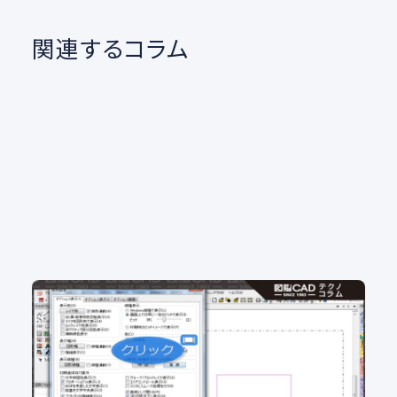
関連するコラム
No.102 図面の背景色 白派？黒派？ 背景色をカ
ンタン変更
2D CAD