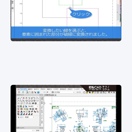
2D CAD
No.100 白紙？実は要素が隠れてるかも？図面内の
要素数を確認！
2D CAD