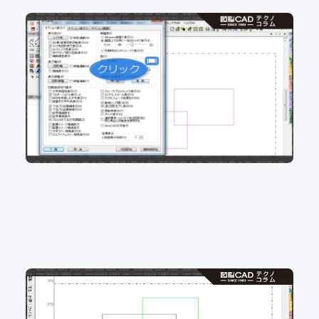
No.102 図面の背景色 白派？黒派？ 背景色をカ
ンタン変更
2D CAD
No.101 組み図を書かれる方必見！隠線処理の効率
アップ！