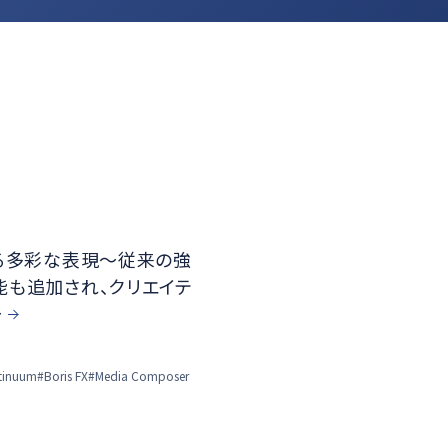
FX による多彩な表現～従来の強
能も追加され、クリエイテ
～
tinuum
#Boris FX
#Media Composer