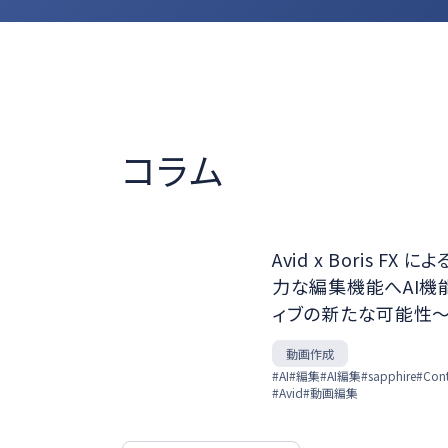
コラム
Avid x Boris 
力な編集機能へAI機
ィブの新たな可能性
動画作成
#AI
#編集
#AI編集
#sapphire
#Con
#Avid
#動画編集