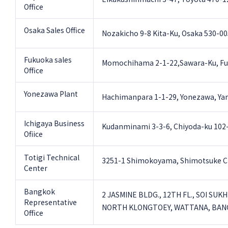
Office
Osaka Sales Office
Nozakicho 9-8 Kita-Ku, Osaka 530-0
Fukuoka sales
Momochihama 2-1-22,Sawara-Ku, Fu
Office
Yonezawa Plant
Hachimanpara 1-1-29, Yonezawa, Ya
Ichigaya Business
Kudanminami 3-3-6, Chiyoda-ku 102
Ofiice
Totigi Technical
3251-1 Shimokoyama, Shimotsuke Cit
Center
Bangkok
2 JASMINE BLDG., 12TH FL., SOI SU
Representative
NORTH KLONGTOEY, WATTANA, BAN
Office