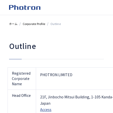
ホーム
Corporate Profile
Outline
Outline
Registered
PHOTRON LIMITED
Corporate
Name
Head Office
21F, Jinbocho Mitsui Building, 1-105 Kand
Japan
Access