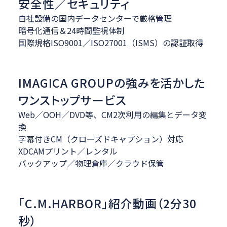
安全性／セキュリティ
自社設備の国内データセンターで厳格管理
暗号化通信＆24時間監視体制
国際規格ISO9001／ISO27001（ISMS）の認証取得
IMAGICA GROUPの強みを活かした
ワンストップサービス
Web／OOH／DVD等、CM2次利用の編集とデータ変
換
字幕付きCM（クローズドキャプション）対応
XDCAMプリント／レンタル
バックアップ／物理倉庫／クラウド保管
「C.M.HARBOR」紹介動画（2分30
秒）