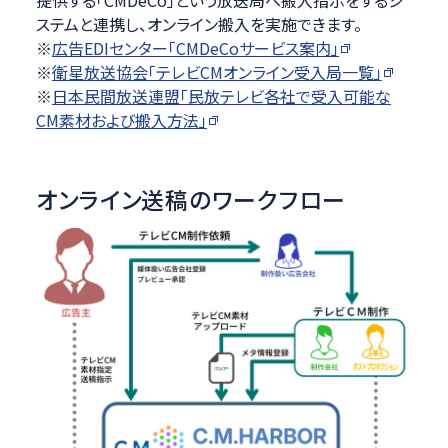
ステムと連携し、オンライン搬入を実施できます。
※
広告EDIセンター「CMDeCoサービス案内」
※
衛星放送協会「テレビCMオンライン受入局⼀覧」
※
日本民間放送連盟「民放テレビ各社で受入可能な
CM素材および搬入方法」
オンライン送稿のワークフロー