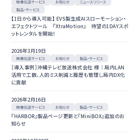
スポーツ映像伝送
映像伝送サービス
ニュースリリース
お知らせ
ハイスピードカメラ
製品・サービス
CAD
【1日から導入可能】 EVS製生成AIスローモーション・
講義収録・講義動画配信システム
エフェクトツール 『XtraMotion』 待望の1DAYスポ
映像伝送サービス
ットレンタルを開始！
その他
2026年3月19日
ニュースカテゴリ
映像伝送サービス
製品・サービス
お知らせ
［導入事例］沖縄テレビ放送株式会社 様｜局内LAN
イベント・セミナー
活用で工数、人的ミス削減と履歴も管理し局内DX化
お知らせ
に貢献
ニュースリリース
メディア掲載
2026年2月16日
納品・受注
映像伝送サービス
製品・サービス
お知らせ
経営
『HARBOR』製品ページ更新と『MiniBOX』追加のお
製品・サービス
知らせ