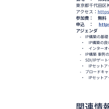
東京都千代田区神
アクセス：
https
参加費： 無料
申込 ：
http
アジェンダ
- IP構築の基礎
・ IP構築の良
・ インターオペ
- IP構築 事例
- SDI/IPゲー
・ IPセットアッ
- ブロードキャス
・ IPセットアッ
関連情