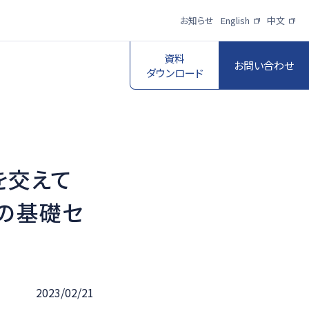
お知らせ
English
中文
資料
お問い合わせ
ダウンロード
を交えて
スポーツ映像伝
送・制作プロダク
ロボットビジョン
築の基礎セ
ションサービス
一覧を見る
一覧を見る
2023/02/21