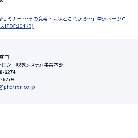
の基礎セミナー ～その意義・現状とこれから～」申込ページ
PDF:394KB]
窓口
トロン 映像システム事業本部
8-6274
8-6279
s@photron.co.jp