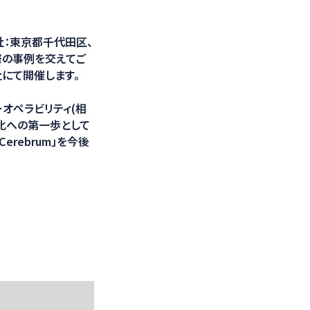
光学計測ソリューション
社：東京都千代田区、
実際の事例を交えてご
社にて開催します。
ーオペラビリティ(相
P化への第一歩として
erebrum」を今後