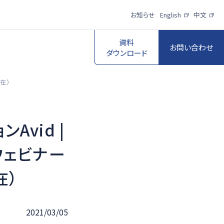
お知らせ
English
中文
資料
お問い合わせ
ダウンロード
現在）
vid |
スポーツ映像伝
送・制作プロダク
ロボットビジョン
介ウェビナー
ションサービス
在）
一覧を見る
一覧を見る
2021/03/05