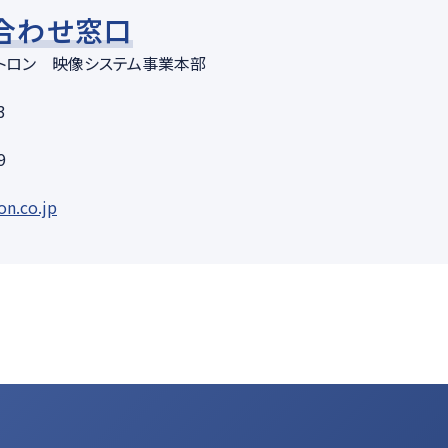
合わせ窓口
トロン 映像システム事業本部
3
9
on.co.jp