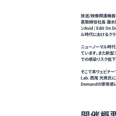
医療ソリュー
放送/映像関連機器
表取締役社長 瀧水隆
ンAvid | Edit
ル時代におけるクラ
ニューノーマル時代
ています。また新型
での感染リスク低下
そこで本ウェビナーでは
Lab. 西尾 光男氏
Demandの使用
開催概